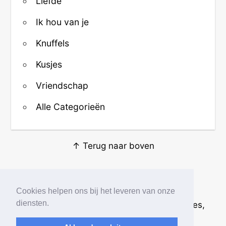
Liefde
Ik hou van je
Knuffels
Kusjes
Vriendschap
Alle Categorieën
↑ Terug naar boven
Over ons
·
Contact
·
Privacy
Cookies helpen ons bij het leveren van onze
diensten.
© 2026
Beste Krabbels
· Plaatjes, animaties,
afbeeldingen en fotos