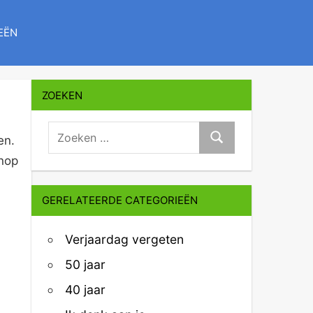
EËN
ZOEKEN
zoeken:
en.
Zoeken
knop
GERELATEERDE CATEGORIEËN
Verjaardag vergeten
50 jaar
40 jaar