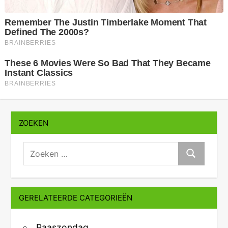
ZOEKEN
zoeken:
Zoeken
GERELATEERDE CATEGORIEËN
Paaszondag