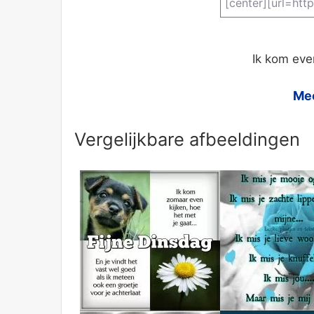
Ik kom eve
Mee
Vergelijkbare afbeeldingen