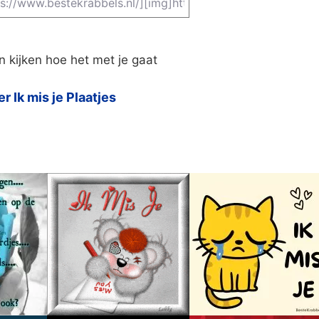
n kijken hoe het met je gaat
r Ik mis je Plaatjes