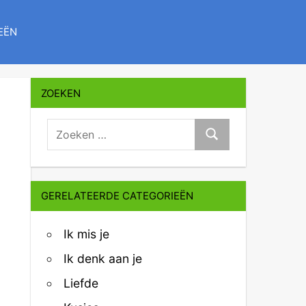
EËN
ZOEKEN
zoeken:
Zoeken
GERELATEERDE CATEGORIEËN
Ik mis je
Ik denk aan je
Liefde