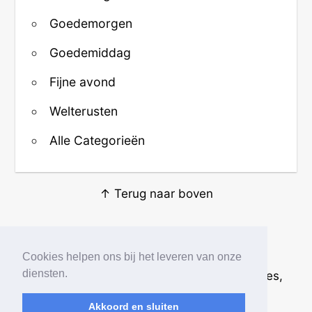
Goedemorgen
Goedemiddag
Fijne avond
Welterusten
Alle Categorieën
↑ Terug naar boven
Over ons
·
Contact
·
Privacy
Cookies helpen ons bij het leveren van onze
diensten.
© 2026
Beste Krabbels
· Plaatjes, animaties,
afbeeldingen en fotos
Akkoord en sluiten