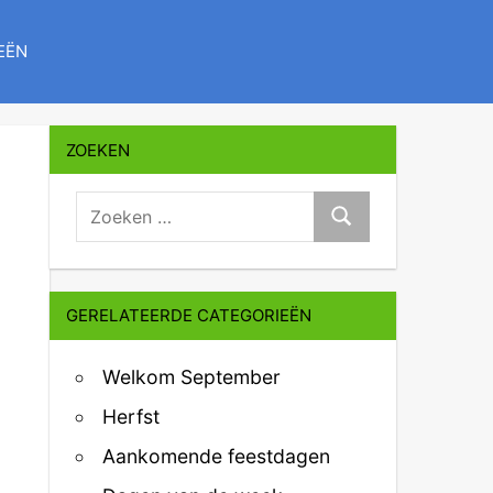
EËN
ZOEKEN
zoeken:
Zoeken
GERELATEERDE CATEGORIEËN
Welkom September
Herfst
Aankomende feestdagen