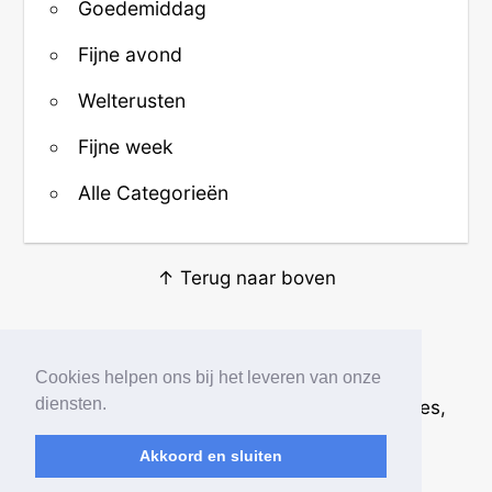
Goedemiddag
Fijne avond
Welterusten
Fijne week
Alle Categorieën
↑ Terug naar boven
Over ons
·
Contact
·
Privacy
Cookies helpen ons bij het leveren van onze
diensten.
© 2026
Beste Krabbels
· Plaatjes, animaties,
afbeeldingen en fotos
Akkoord en sluiten