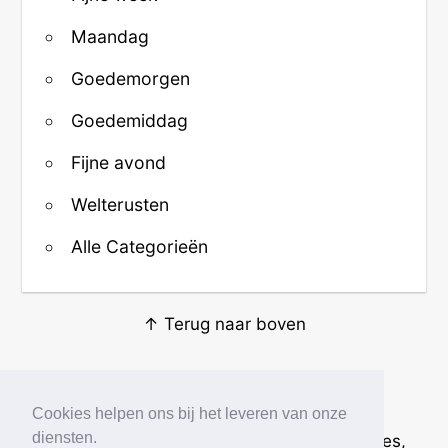
Maandag
Goedemorgen
Goedemiddag
Fijne avond
Welterusten
Alle Categorieën
↑ Terug naar boven
Over ons
·
Contact
·
Privacy
Cookies helpen ons bij het leveren van onze
diensten.
© 2026
Beste Krabbels
· Plaatjes, animaties,