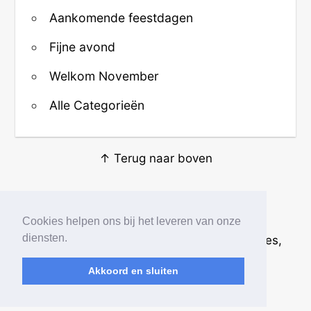
Aankomende feestdagen
Fijne avond
Welkom November
Alle Categorieën
↑ Terug naar boven
Over ons
·
Contact
·
Privacy
Cookies helpen ons bij het leveren van onze
diensten.
© 2026
Beste Krabbels
· Plaatjes, animaties,
afbeeldingen en fotos
Akkoord en sluiten