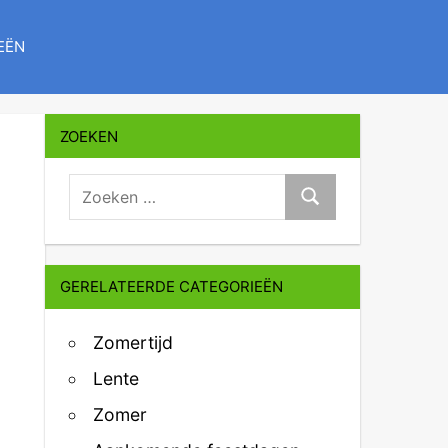
EËN
ZOEKEN
zoeken:
Zoeken
GERELATEERDE CATEGORIEËN
Zomertijd
Lente
Zomer