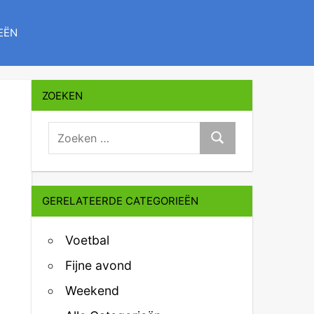
EËN
ZOEKEN
zoeken:
Zoeken
GERELATEERDE CATEGORIEËN
Voetbal
Fijne avond
Weekend