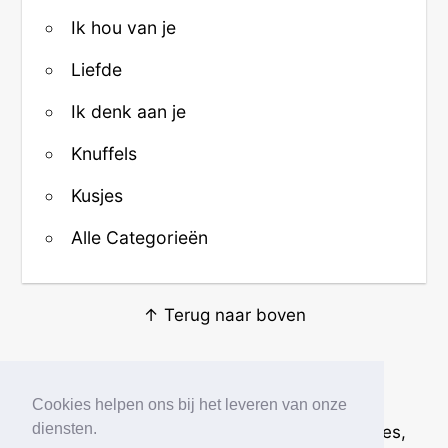
Ik hou van je
Liefde
Ik denk aan je
Knuffels
Kusjes
Alle Categorieën
↑ Terug naar boven
Over ons
·
Contact
·
Privacy
Cookies helpen ons bij het leveren van onze
diensten.
© 2026
Beste Krabbels
· Plaatjes, animaties,