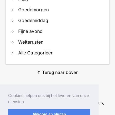
Goedemorgen
Goedemiddag
Fijne avond
Welterusten
Alle Categorieën
↑ Terug naar boven
Over ons
·
Contact
·
Privacy
Cookies helpen ons bij het leveren van onze
diensten.
© 2026
Beste Krabbels
· Plaatjes, animaties,
afbeeldingen en fotos
Akkoord en sluiten