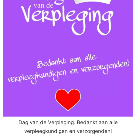
Dag van de Verpleging. Bedankt aan alle
verpleegkundigen en verzorgenden!