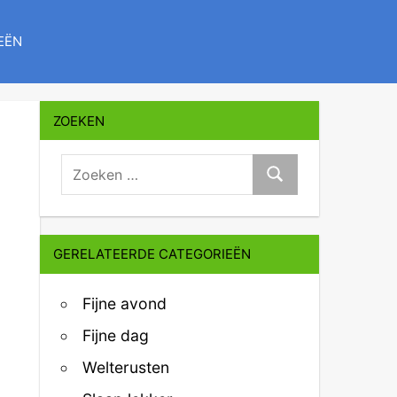
EËN
ZOEKEN
zoeken:
Zoeken
GERELATEERDE CATEGORIEËN
Fijne avond
Fijne dag
Welterusten