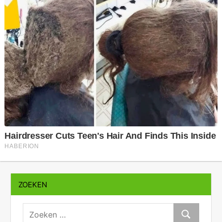
ZOEKEN
zoeken:
Zoeken