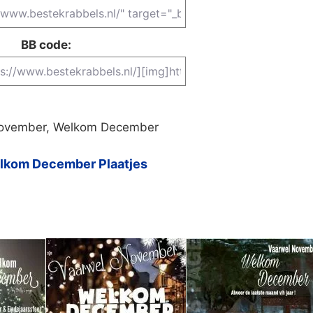
BB code:
November, Welkom December
lkom December Plaatjes