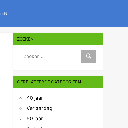
EËN
ZOEKEN
zoeken:
Zoeken
GERELATEERDE CATEGORIEËN
40 jaar
Verjaardag
50 jaar