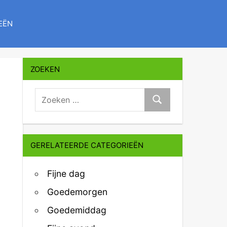
EËN
ZOEKEN
zoeken:
Zoeken
GERELATEERDE CATEGORIEËN
Fijne dag
Goedemorgen
Goedemiddag