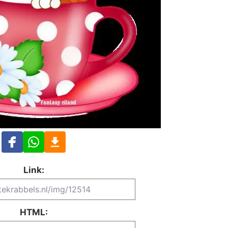
Link:
HTML: