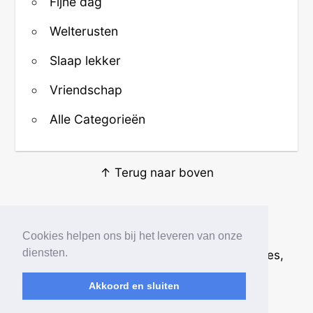
Fijne dag
Welterusten
Slaap lekker
Vriendschap
Alle Categorieën
↑ Terug naar boven
Over ons
·
Contact
·
Privacy
Cookies helpen ons bij het leveren van onze
diensten.
© 2026
Beste Krabbels
· Plaatjes, animaties,
afbeeldingen en fotos
Akkoord en sluiten