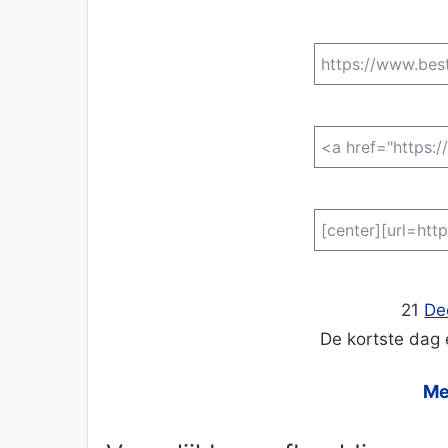
21
De
De kortste dag 
Me