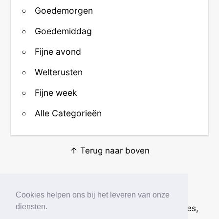
Goedemorgen
Goedemiddag
Fijne avond
Welterusten
Fijne week
Alle Categorieën
↑ Terug naar boven
Over ons
·
Contact
·
Privacy
Cookies helpen ons bij het leveren van onze
diensten.
© 2026
Beste Krabbels
· Plaatjes, animaties,