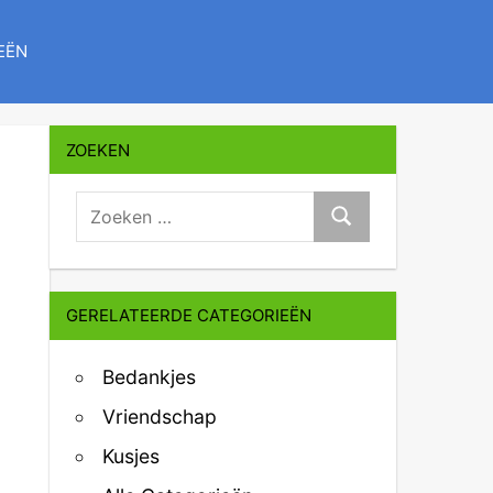
EËN
ZOEKEN
zoeken:
Zoeken
GERELATEERDE CATEGORIEËN
Bedankjes
Vriendschap
Kusjes