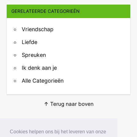
GERELATEERDE CATEGORIEËN
Vriendschap
Liefde
Spreuken
Ik denk aan je
Alle Categorieën
↑ Terug naar boven
Over ons
·
Contact
·
Privacy
Cookies helpen ons bij het leveren van onze