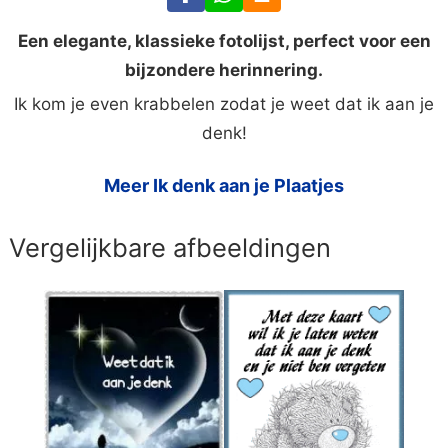
Een elegante, klassieke fotolijst, perfect voor een
bijzondere herinnering.
Ik kom je even krabbelen zodat je weet dat ik aan je
denk!
Meer Ik denk aan je Plaatjes
Vergelijkbare afbeeldingen