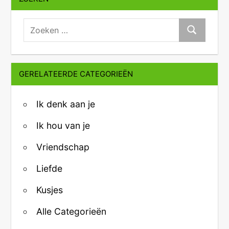
zoeken:
Zoeken
GERELATEERDE CATEGORIEËN
Ik denk aan je
Ik hou van je
Vriendschap
Liefde
Kusjes
Alle Categorieën