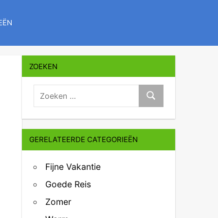
EËN
ZOEKEN
zoeken:
Zoeken
GERELATEERDE CATEGORIEËN
Fijne Vakantie
Goede Reis
Zomer