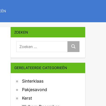
EËN
ZOEKEN
zoeken:
Zoeken
GERELATEERDE CATEGORIEËN
Sinterklaas
Pakjesavond
Kerst