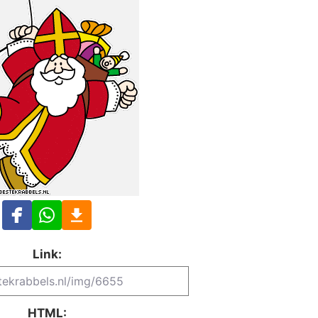
Link:
HTML: