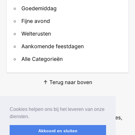
Goedemiddag
Fijne avond
Welterusten
Aankomende feestdagen
Alle Categorieën
↑ Terug naar boven
Over ons
·
Contact
·
Privacy
Cookies helpen ons bij het leveren van onze
diensten.
© 2026
Beste Krabbels
· Plaatjes, animaties,
afbeeldingen en fotos
Akkoord en sluiten