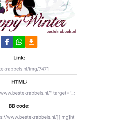
Link:
HTML:
BB code: