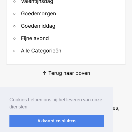
Valentijnsdag
Goedemorgen
Goedemiddag
Fijne avond
Alle Categorieën
↑ Terug naar boven
Over ons
·
Contact
·
Privacy
Cookies helpen ons bij het leveren van onze
diensten.
© 2026
Beste Krabbels
· Plaatjes, animaties,
afbeeldingen en fotos
Akkoord en sluiten