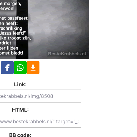
Link:
HTML:
BB code: