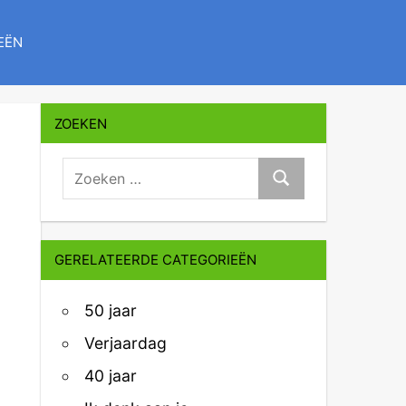
EËN
ZOEKEN
zoeken:
Zoeken
GERELATEERDE CATEGORIEËN
50 jaar
Verjaardag
40 jaar