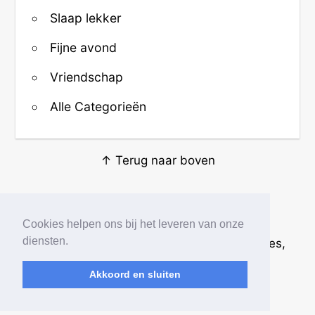
Slaap lekker
Fijne avond
Vriendschap
Alle Categorieën
↑ Terug naar boven
Over ons
·
Contact
·
Privacy
Cookies helpen ons bij het leveren van onze
diensten.
© 2026
Beste Krabbels
· Plaatjes, animaties,
afbeeldingen en fotos
Akkoord en sluiten