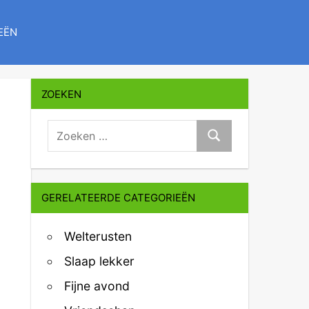
EËN
ZOEKEN
zoeken:
Zoeken
GERELATEERDE CATEGORIEËN
Welterusten
Slaap lekker
Fijne avond