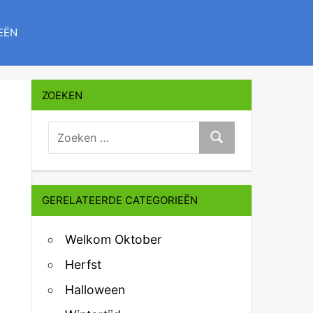
EËN
ZOEKEN
zoeken:
Zoeken
GERELATEERDE CATEGORIEËN
Welkom Oktober
Herfst
Halloween