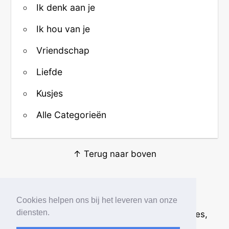
Ik denk aan je
Ik hou van je
Vriendschap
Liefde
Kusjes
Alle Categorieën
↑ Terug naar boven
Over ons
·
Contact
·
Privacy
Cookies helpen ons bij het leveren van onze
diensten.
© 2026
Beste Krabbels
· Plaatjes, animaties,
afbeeldingen en fotos