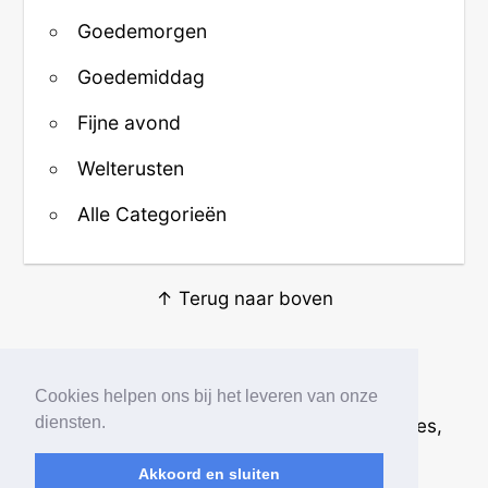
Goedemorgen
Goedemiddag
Fijne avond
Welterusten
Alle Categorieën
↑ Terug naar boven
Over ons
·
Contact
·
Privacy
Cookies helpen ons bij het leveren van onze
diensten.
© 2026
Beste Krabbels
· Plaatjes, animaties,
afbeeldingen en fotos
Akkoord en sluiten