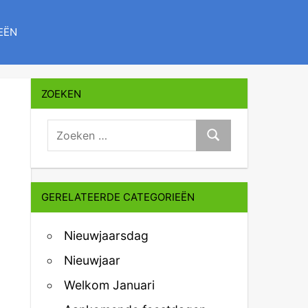
EËN
ZOEKEN
zoeken:
Zoeken
GERELATEERDE CATEGORIEËN
Nieuwjaarsdag
Nieuwjaar
Welkom Januari