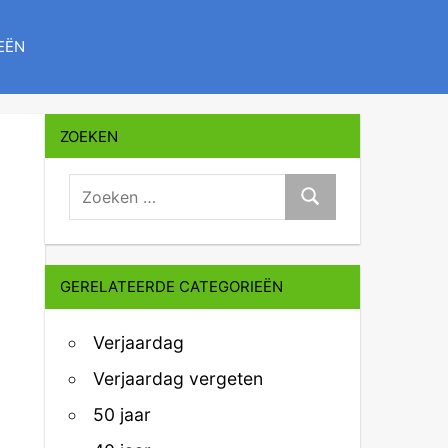
EËN
ZOEKEN
zoeken:
Zoeken
GERELATEERDE CATEGORIEËN
Verjaardag
Verjaardag vergeten
50 jaar