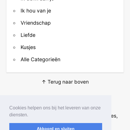
Ik hou van je
Vriendschap
Liefde
Kusjes
Alle Categorieën
↑ Terug naar boven
Over ons
·
Contact
·
Privacy
Cookies helpen ons bij het leveren van onze
diensten.
© 2026
Beste Krabbels
· Plaatjes, animaties,
afbeeldingen en fotos
Akkoord en sluiten