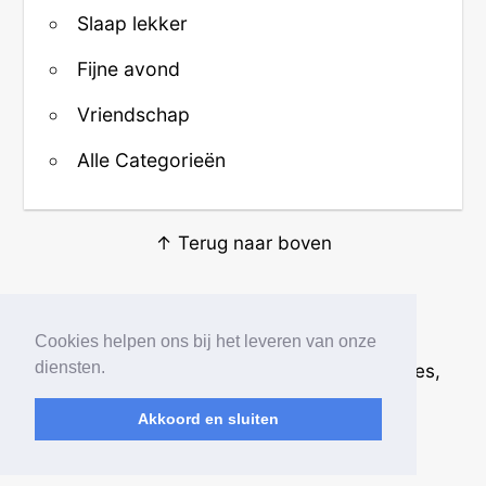
Slaap lekker
Fijne avond
Vriendschap
Alle Categorieën
↑ Terug naar boven
Over ons
·
Contact
·
Privacy
Cookies helpen ons bij het leveren van onze
diensten.
© 2026
Beste Krabbels
· Plaatjes, animaties,
afbeeldingen en fotos
Akkoord en sluiten