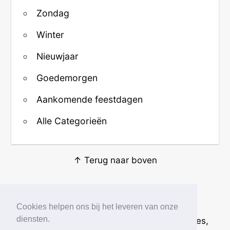
Zondag
Winter
Nieuwjaar
Goedemorgen
Aankomende feestdagen
Alle Categorieën
↑ Terug naar boven
Over ons
·
Contact
·
Privacy
Cookies helpen ons bij het leveren van onze
diensten.
© 2026
Beste Krabbels
· Plaatjes, animaties,