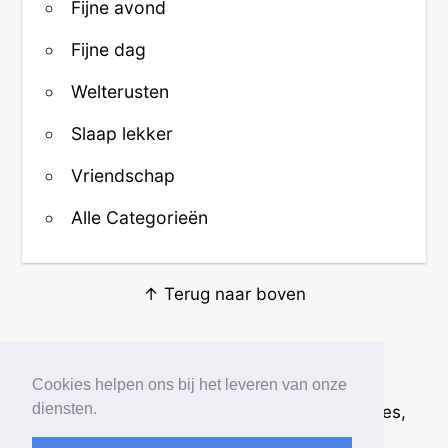
Fijne avond
Fijne dag
Welterusten
Slaap lekker
Vriendschap
Alle Categorieën
↑ Terug naar boven
Over ons
·
Contact
·
Privacy
Cookies helpen ons bij het leveren van onze
diensten.
© 2026
Beste Krabbels
· Plaatjes, animaties,
afbeeldingen en fotos