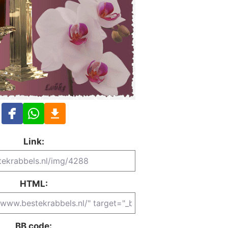
Link:
HTML:
BB code: