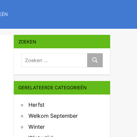
EËN
ZOEKEN
zoeken:
Zoeken
GERELATEERDE CATEGORIEËN
Herfst
Welkom September
Winter