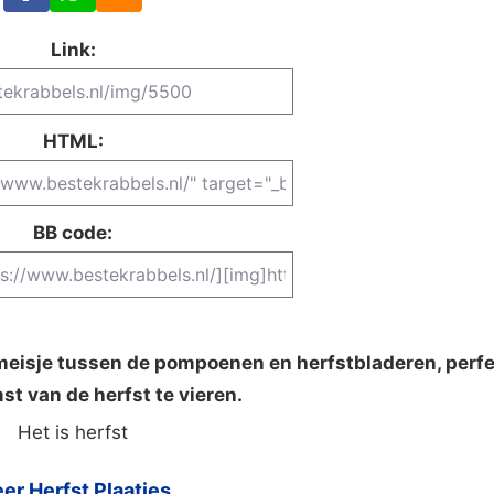
Link:
HTML:
BB code:
 meisje tussen de pompoenen en herfstbladeren, perf
t van de herfst te vieren.
Het is herfst
er Herfst Plaatjes