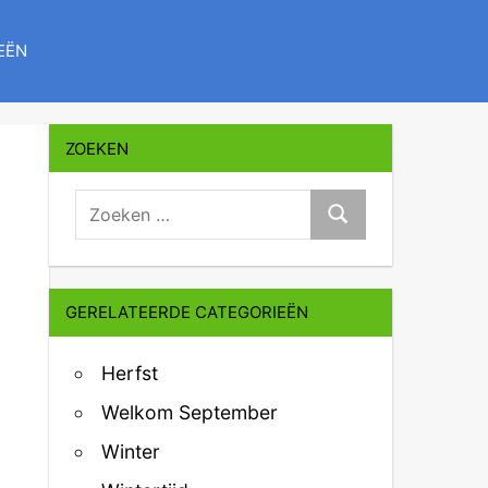
EËN
ZOEKEN
zoeken:
Zoeken
GERELATEERDE CATEGORIEËN
Herfst
Welkom September
Winter