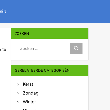
EËN
ZOEKEN
zoeken:
 te
Zoeken
GERELATEERDE CATEGORIEËN
Kerst
Zondag
Winter