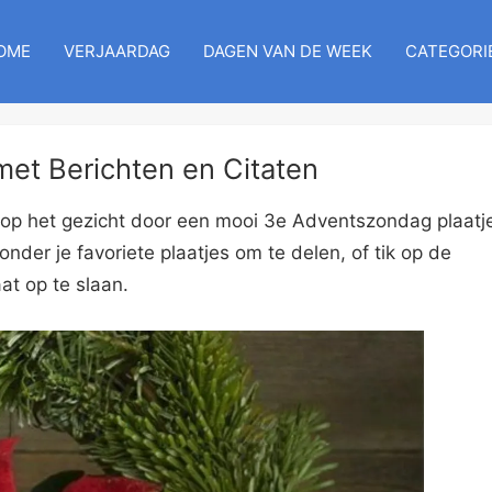
OME
VERJAARDAG
DAGEN VAN DE WEEK
CATEGORI
et Berichten en Citaten
op het gezicht door een mooi 3e Adventszondag plaatje
nder je favoriete plaatjes om te delen, of tik op de
at op te slaan.