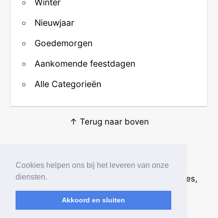
Winter
Nieuwjaar
Goedemorgen
Aankomende feestdagen
Alle Categorieën
↑ Terug naar boven
Over ons
·
Contact
·
Privacy
Cookies helpen ons bij het leveren van onze
diensten.
© 2026
Beste Krabbels
· Plaatjes, animaties,
afbeeldingen en fotos
Akkoord en sluiten