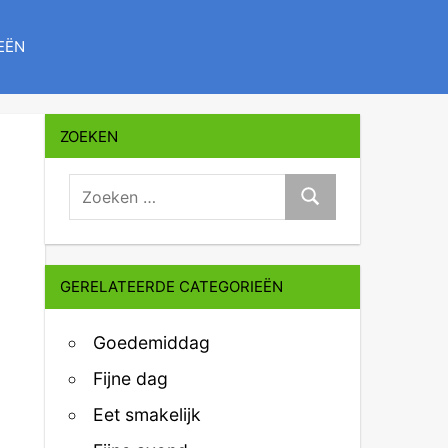
EËN
ZOEKEN
zoeken:
Zoeken
GERELATEERDE CATEGORIEËN
Goedemiddag
Fijne dag
Eet smakelijk