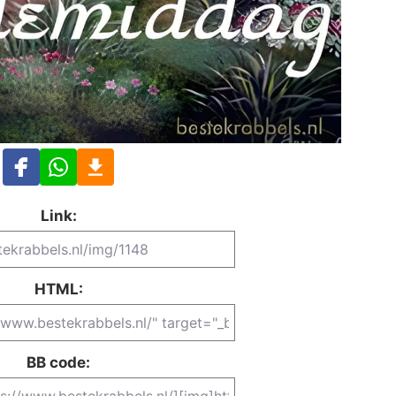
Link:
HTML:
BB code: