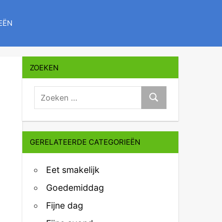
EËN
ZOEKEN
zoeken:
Zoeken
GERELATEERDE CATEGORIEËN
Eet smakelijk
Goedemiddag
Fijne dag